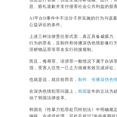
息、赔礼道歉并支付侵害社会公共利益的损害赔
AI平台D事件中不法分子所实施的行为与该
公益诉讼的条件。
上述三种法律责任形式里，真正具备威慑力
行为的罪名，且制作和传播深伪色情影像行
淫秽物品罪等罪名实行间接规制。
而且，侮辱罪、诽谤罪一般情况下属于自诉
强，受害人仅凭一己之力很难有效完成诉讼
也就是说，就目前而言，
制作、传播深伪色
在深伪色情犯罪问题上，
韩国
近年的立法为
动了韩国法律改革。
韩国在《性暴力犯罪处罚特别法》中明确规
编辑、合成或处理，可处不超过7年的有期徒