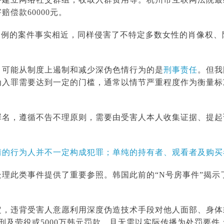
偿款60000元。
案例的案件事实相近，同样侵害了不特定多数女性的肖像权
、可能从制度上遏制和减少深伪色情行为的是
刑事责任
。但我
为入罪需要达到一定的门槛，通常以情节严重程度作为衡量标
罪名，遵循不告不理原则，需要由受害人本人收集证据、提起
。
情的
行为人并不一定构成犯罪；单纯的持有者、观看者及购买
处理此类事件提供了重要参照。韩国此前的“N号房事件”揭
定，违背受害人意愿利用深度伪造技术手段对他人面部、身体
刑及劳役或5000万韩元罚款，且无需以实际传播为处罚要