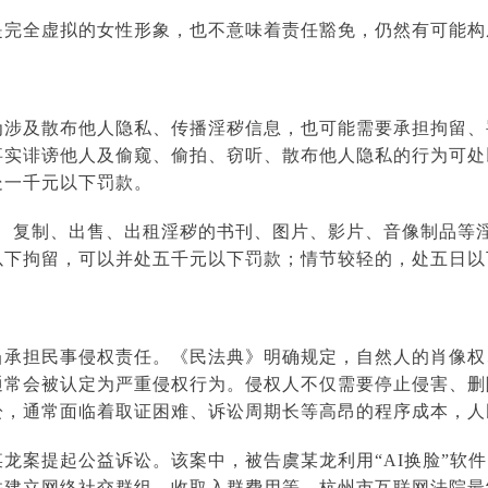
是完全虚拟的女性形象，也不意味着责任豁免，仍然有可能构
为涉及散布他人隐私、传播淫秽信息，也可能需要承担拘留、
事实诽谤他人及偷窥、偷拍、窃听、散布他人隐私的行为可处
处一千元以下罚款。
输、复制、出售、出租淫秽的书刊、图片、影片、音像制品等
以下拘留，可以并处五千元以下罚款；情节较轻的，处五日以
当承担民事侵权责任。《民法典》明确规定，自然人的肖像权
通常会被认定为严重侵权行为。侵权人不仅需要停止侵害、删
讼，通常面临着取证困难、诉讼周期长等高昂的程序成本，人
龙案提起公益诉讼。该案中，被告虞某龙利用“AI换脸”软
并建立网络社交群组，收取入群费用等。杭州市互联网法院最