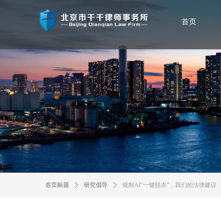
首页
首页标题
ꄲ
研究倡导
ꄲ
规制AI“一键脱衣”，我们的法律建议