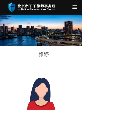
끀
王雅婷