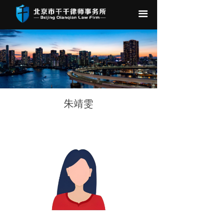
끀
朱靖雯