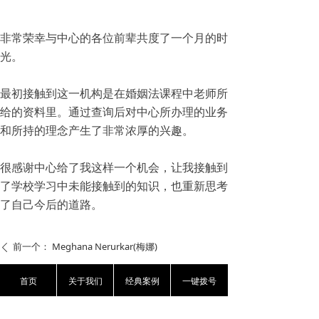
非常荣幸与中心的各位前辈共度了一个月的时
光。
最初接触到这一机构是在婚姻法课程中老师所
给的资料里。通过查询后对中心所办理的业务
和所持的理念产生了非常浓厚的兴趣。
很感谢中心给了我这样一个机会，让我接触到
了学校学习中未能接触到的知识，也重新思考
了自己今后的道路。
前一个：
Meghana Nerurkar(梅娜)
ꄴ
首页
关于我们
经典案例
一键拨号
后一个：
周楠
ꄲ