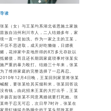
导读
张某（女）与王某均系湖北省恩施土家族
苗族自治州利川市人，二人结婚多年，家
境一直一贫如洗。作为一家之主的王某，
不仅不思进取，成天好吃懒做，日嫖夜
赌，花掉家中卖地所得的8万多元存款以
抵赌债，而且还长期因家庭琐事对张某实
施严重的暴力殴打。结婚三十年来，张某
为了维持家庭的完整选择了一忍再忍。
2010年12月4日晚，王某回到家里将张某
喊醒，要张某给其买烟和米，张某回答说
没有钱，由此招来王某的大打出手，王某
并扬言如张某不同意离婚就要打死她。张
某终于忍无可忍，次日早7时许，张某在
家用钉锤猛击熟睡中的王某头部致其死