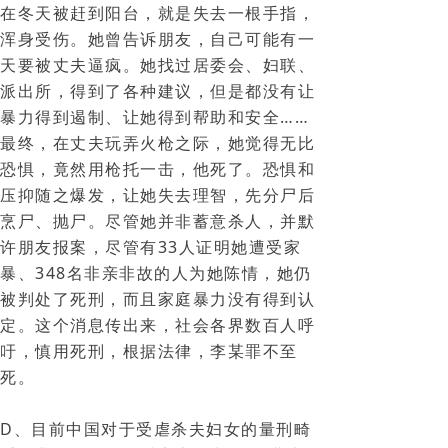
在冬天被赶到阳台，就是失去一根手指，
浑身受伤。她曾告诉朋友，自己可能有一
天要被丈夫逼疯。她找过居委会、妇联、
派出所，得到了各种建议，但是都没有让
暴力得到遏制、让她得到帮助和安全……
最终，在丈夫玩弄火枪之际，她觉得无比
恐惧，竟然用枪托一击，他死了。恐惧和
压抑随之爆发，让她失去理智，先分尸后
烹尸、抛尸。尽管她并非蓄意杀人，并默
许朋友报案，尽管有33人证明她遭受家
暴、348名非亲非故的人为她陈情，她仍
被判处了死刑，而且家庭暴力没有得到认
定。这个消息传出来，社会各界数百人呼
吁，慎用死刑，根据法律，李某罪不至
死。
D、目前中国对于受虐杀夫妇女的量刑畸