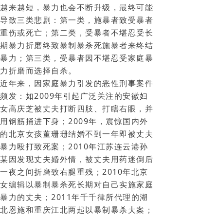
越来越短，暴力也会不断升级，最终可能
导致三类悲剧：第一类，施暴者致受暴者
重伤或死亡；第二类，受暴者不堪忍受长
期暴力折磨终致暴制暴杀死施暴者来终结
暴力；第三类，受暴者因不堪忍受家庭暴
力折磨而选择自杀。
近年来，因家庭暴力引发的恶性刑事案件
频发：如2009年引起广泛关注的安徽妇
女高庆芝被丈夫打断四肢、打瞎右眼，并
用钢筋捅进下身；2009年，震惊国内外
的北京女孩董珊珊结婚不到一年即被丈夫
暴力殴打致死案；2010年江苏连云港孙
某因发现丈夫婚外情，被丈夫用药迷倒后
一夜之间折磨致右腿重残；2010年北京
女编辑以暴制暴杀死长期对自己实施家庭
暴力的丈夫；2011年千千律所代理的湖
北恩施和重庆江北两起以暴制暴杀夫案；