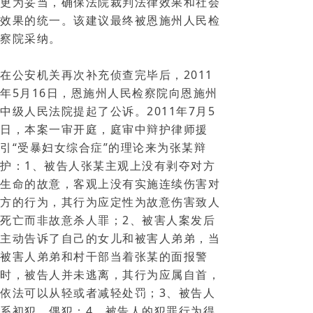
更为妥当，确保法院裁判法律效果和社会
效果的统一。该建议最终被恩施州人民检
察院采纳。
在公安机关再次补充侦查完毕后，2011
年5月16日，恩施州人民检察院向恩施州
中级人民法院提起了公诉。2011年7月5
日，本案一审开庭，庭审中辩护律师援
引“受暴妇女综合症”的理论来为张某辩
护：1、被告人张某主观上没有剥夺对方
生命的故意，客观上没有实施连续伤害对
方的行为，其行为应定性为故意伤害致人
死亡而非故意杀人罪；2、被害人案发后
主动告诉了自己的女儿和被害人弟弟，当
被害人弟弟和村干部当着张某的面报警
时，被告人并未逃离，其行为应属自首，
依法可以从轻或者减轻处罚；3、被告人
系初犯、偶犯；4、被告人的犯罪行为得