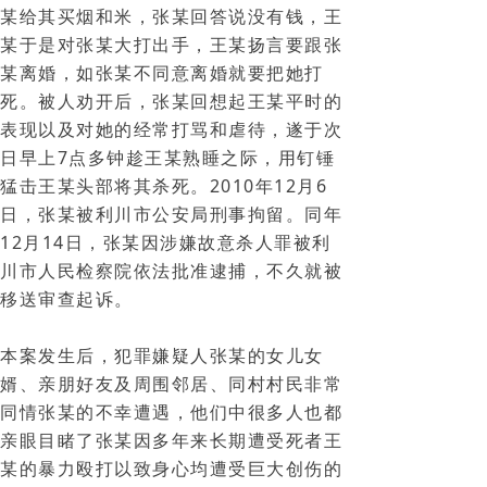
某给其买烟和米，张某回答说没有钱，王
某于是对张某大打出手，王某扬言要跟张
某离婚，如张某不同意离婚就要把她打
死。被人劝开后，张某回想起王某平时的
表现以及对她的经常打骂和虐待，遂于次
日早上7点多钟趁王某熟睡之际，用钉锤
猛击王某头部将其杀死。2010年12月6
日，张某被利川市公安局刑事拘留。同年
12月14日，张某因涉嫌故意杀人罪被利
川市人民检察院依法批准逮捕，不久就被
移送审查起诉。
本案发生后，犯罪嫌疑人张某的女儿女
婿、亲朋好友及周围邻居、同村村民非常
同情张某的不幸遭遇，他们中很多人也都
亲眼目睹了张某因多年来长期遭受死者王
某的暴力殴打以致身心均遭受巨大创伤的