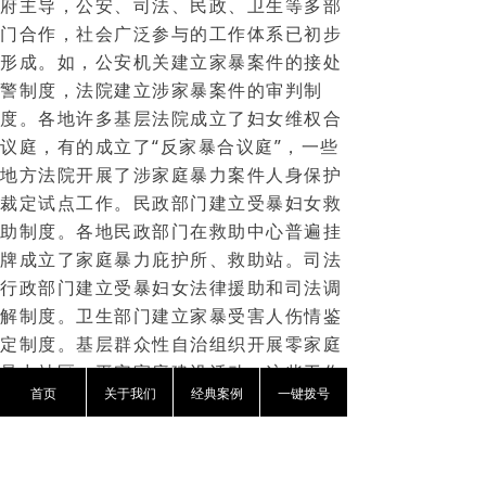
府主导，公安、司法、民政、卫生等多部
门合作，社会广泛参与的工作体系已初步
形成。如，公安机关建立家暴案件的接处
警制度，法院建立涉家暴案件的审判制
度。各地许多基层法院成立了妇女维权合
议庭，有的成立了“反家暴合议庭”，一些
地方法院开展了涉家庭暴力案件人身保护
裁定试点工作。民政部门建立受暴妇女救
助制度。各地民政部门在救助中心普遍挂
牌成立了家庭暴力庇护所、救助站。司法
行政部门建立受暴妇女法律援助和司法调
解制度。卫生部门建立家暴受害人伤情鉴
定制度。基层群众性自治组织开展零家庭
暴力社区、平安家庭建设活动。这些工作
首页
关于我们
经典案例
一键拨号
为在国家立法中合理规范部门职责奠定了
实践基础。
而2008年3月，最高人民法院《涉及家庭