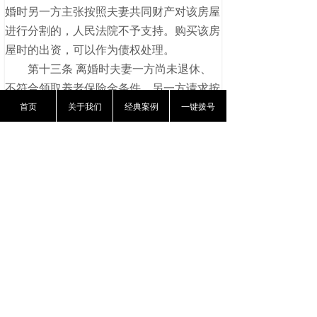
婚时另一方主张按照夫妻共同财产对该房屋
进行分割的，人民法院不予支持。购买该房
屋时的出资，可以作为债权处理。
第十三条 离婚时夫妻一方尚未退休、
不符合领取养老保险金条件，另一方请求按
首页
关于我们
经典案例
一键拨号
照夫妻共同财产分割养老保险金的，人民法
院不予支持；婚后以夫妻共同财产缴付养老
保险费，离婚时一方主张将养老金账户中婚
姻关系存续期间个人实际缴付部分作为夫妻
共同财产分割的，人民法院应予支持。
第十四条 当事人达成的以登记离婚或
者到人民法院协议离婚为条件的财产分割协
议，如果双方协议离婚未成，一方在离婚诉
讼中反悔的，人民法院应当认定该财产分割
协议没有生效，并根据实际情况依法对夫妻
共同财产进行分割。